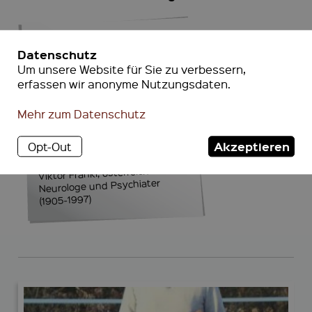
Mensch sein heißt ja
Datenschutz
niemals, so und nicht
Um unsere Website für Sie zu verbessern,
anders sein zu müssen.
erfassen wir anonyme Nutzungsdaten.
Mensch sein heißt
immer auch, anders
Mehr zum Datenschutz
werden zu können.
Akzeptieren
Opt-Out
Viktor Frankl, österreichischer
Neurologe und Psychiater
(1905-1997)