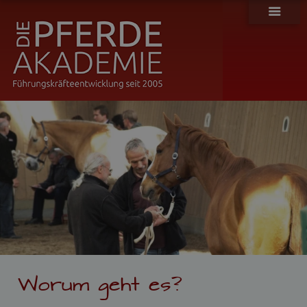
H
o
m
e
Worum geht es?