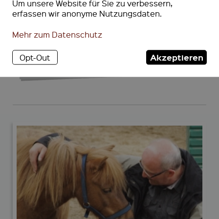
nicht führen.
Um unsere Website für Sie zu verbessern,
erfassen wir anonyme Nutzungsdaten.
Mehr zum Datenschutz
Alfred Herrhausen,
Bankmanager (1930-1989)
Akzeptieren
Opt-Out