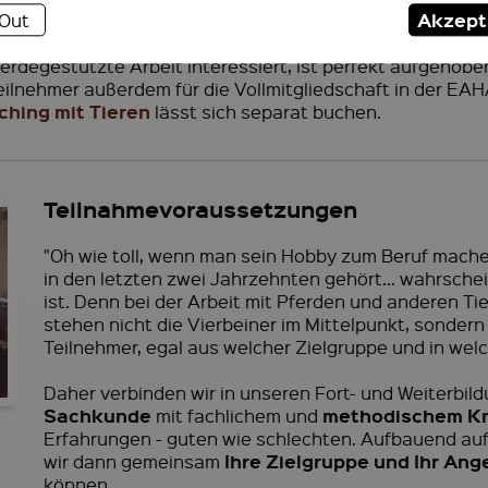
Akzept
-Out
, mit unseren Hunden und auf Wunsch mit unseren Schafe
pferdegestützte Arbeit interessiert, ist perfekt aufgeho
Teilnehmer außerdem für die Vollmitgliedschaft in der EAH
ching mit Tieren
lässt sich separat buchen.
Teilnahmevoraussetzungen
"Oh wie toll, wenn man sein Hobby zum Beruf mache
in den letzten zwei Jahrzehnten gehört... wahrschein
ist. Denn bei der Arbeit mit Pferden und anderen Ti
stehen nicht die Vierbeiner im Mittelpunkt, sonder
Teilnehmer, egal aus welcher Zielgruppe und in welc
Daher verbinden wir in unseren Fort- und Weiterbi
Sachkunde
methodischem K
mit fachlichem und
Erfahrungen - guten wie schlechten. Aufbauend au
Ihre Zielgruppe und Ihr Ang
wir dann gemeinsam
können.