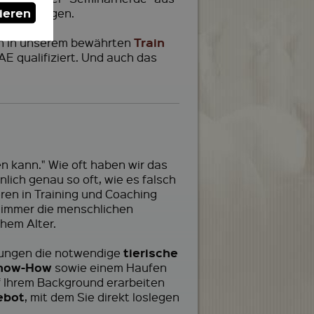
ieren
n und Ziegen.
Train
ben in unserem bewährten
AE qualifiziert. Und auch das
n kann." Wie oft haben wir das
lich genau so oft, wie es falsch
eren in Training und Coaching
n immer die menschlichen
hem Alter.
tierische
ldungen die notwendige
now-How
sowie einem Haufen
f Ihrem Background erarbeiten
ebot
, mit dem Sie direkt loslegen