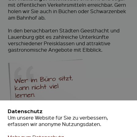
mit öffentlichen Verkehrsmitteln erreichbar. Gern
holen wir Sie auch in Büchen oder Schwarzenbek
am Bahnhof ab.
In den benachbarten Städten Geesthacht und
Lauenburg gibt es zahlreiche Unterkünfte
verschiedener Preisklassen und attraktive
gastronomische Angebote mit Elbblick.
Wer im Büro sitzt,
kann nicht viel
lernen.
Datenschutz
Um unsere Website für Sie zu verbessern,
erfassen wir anonyme Nutzungsdaten.
John Francis „Jack“ Welch,
ehemaliger CEO von General