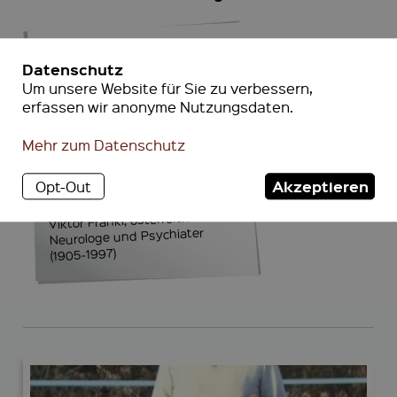
Mensch sein heißt ja
Datenschutz
niemals, so und nicht
Um unsere Website für Sie zu verbessern,
anders sein zu müssen.
erfassen wir anonyme Nutzungsdaten.
Mensch sein heißt
immer auch, anders
Mehr zum Datenschutz
werden zu können.
Akzeptieren
Opt-Out
Viktor Frankl, österreichischer
Neurologe und Psychiater
(1905-1997)