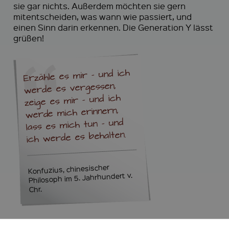
sie gar nichts. Außerdem möchten sie gern
mitentscheiden, was wann wie passiert, und
einen Sinn darin erkennen. Die Generation Y lässt
grüßen!
Erzähle es mir - und ich
werde es vergessen,
zeige es mir - und ich
werde mich erinnern,
lass es mich tun - und
ich werde es behalten.
Konfuzius, chinesischer
Philosoph im 5. Jahrhundert v.
Chr.