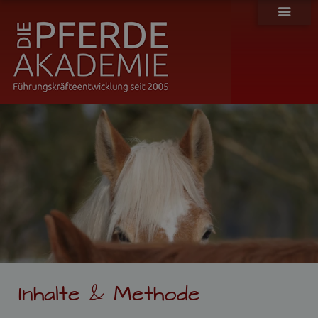
H
o
m
e
Inhalte & Methode