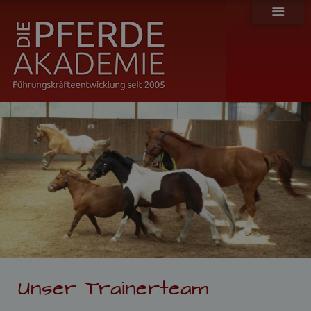
H
o
m
e
Unser Trainerteam