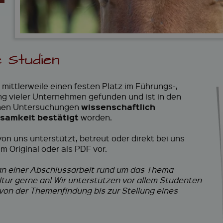
-
e
o
a
&
&
a
d
W
F
c
e
e
i
h
m
i
r
i
i
t
m
n
e
 Studien
e
e
g
r
n
b
e
i
v
mittlerweile einen festen Platz im Führungs-,
l
e
ng vieler Unternehmen gefunden und ist in den
d
n
wissenschaftlich
chen Untersuchungen
u
t
ksamkeit bestätigt
worden.
n
s
g
on uns unterstützt, betreut oder direkt bei uns
m Original oder als PDF vor.
 an einer Abschlussarbeit rund um das Thema
ur gerne an! Wir unterstützen vor allem Studenten
von der Themenfindung bis zur Stellung eines