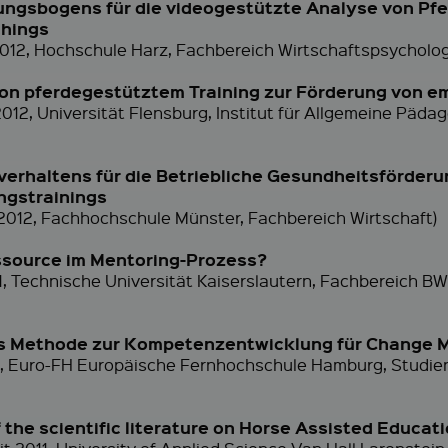
ngsbogens für die videogestützte Analyse von Pfe
chings
 2012, Hochschule Harz, Fachbereich Wirtschaftspsycholog
on pferdegestütztem Training zur Förderung von 
2012, Universität Flensburg, Institut für Allgemeine Päd
erhaltens für die Betriebliche Gesundheitsförderu
ngstrainings
2012, Fachhochschule Münster, Fachbereich Wirtschaft)
essource im Mentoring-Prozess?
11, Technische Universität Kaiserslautern, Fachbereich 
als Methode zur Kompetenzentwicklung für Change 
011, Euro-FH Europäische Fernhochschule Hamburg, Studi
he scientific literature on Horse Assisted Educat