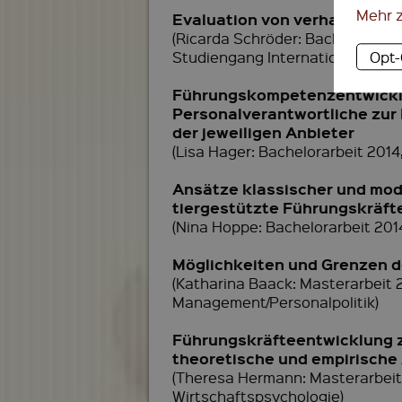
Mehr 
Evaluation von verhaltensor
(Ricarda Schröder: Bachelorarbe
Opt
Studiengang Internationales P
Führungskompetenzentwicklun
Personalverantwortliche zur
der jeweiligen Anbieter
(Lisa Hager: Bachelorarbeit 201
Ansätze klassischer und mo
tiergestützte Führungskräft
(Nina Hoppe: Bachelorarbeit 2
Möglichkeiten und Grenzen de
(Katharina Baack: Masterarbeit
Management/Personalpolitik)
Führungskräfteentwicklung z
theoretische und empirische
(Theresa Hermann: Masterarbei
Wirtschaftspsychologie)