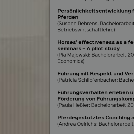
Persönlichkeitsentwicklung 
Pferden
(Susann Behrens: Bachelorarbei
Betriebswirtschaftlehre)
Horses’ effectiveness as a f
seminars – A pilot study
(Pia Majewski: Bachelorarbeit 20
Economics)
Führung mit Respekt und Ver
(Patricia Schlipfenbacher: Bac
Führungsverhalten erleben un
Förderung von Führungskomp
(Paula Heßler: Bachelorarbeit 
Pferdegestütztes Coaching a
(Andrea Oelrichs: Bachelorarbei