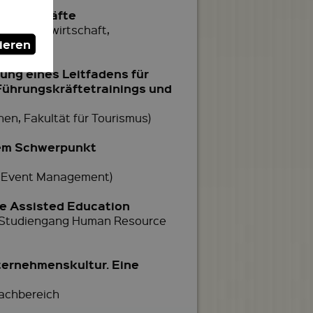
hrungskräfte
 Betriebswirtschaft,
ieren
ung eines Leitfadens für
Führungskräftetrainings und
en, Fakultät für Tourismus)
dem Schwerpunkt
d Event Management)
se Assisted Education
e, Studiengang Human Resource
ternehmenskultur. Eine
achbereich