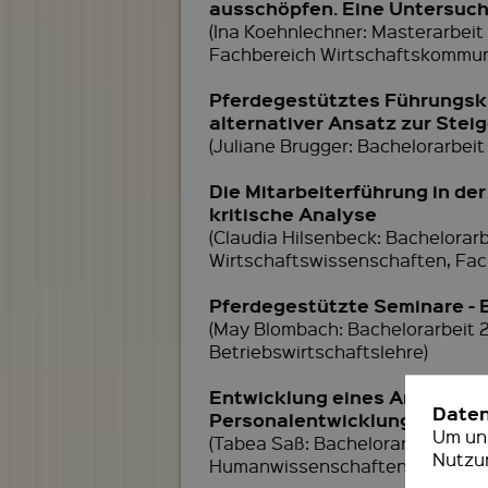
ausschöpfen. Eine Untersuchu
(Ina Koehnlechner: Masterarbeit
Fachbereich Wirtschaftskommun
Pferdegestütztes Führungskrä
alternativer Ansatz zur Stei
(Juliane Brugger: Bachelorarbeit
Die Mitarbeiterführung in de
kritische Analyse
(Claudia Hilsenbeck: Bachelora
Wirtschaftswissenschaften, Fa
Pferdegestützte Seminare - 
(May Blombach: Bachelorarbeit 
Betriebswirtschaftslehre)
Entwicklung eines Anforderun
Date
Personalentwicklung
Um uns
(Tabea Saß: Bachelorarbeit 2015
Nutzu
Humanwissenschaften)