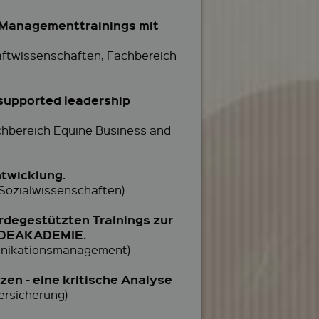
 Managementtrainings mit
aftwissenschaften, Fachbereich
 supported leadership
achbereich Equine Business and
ntwicklung.
 Sozialwissenschaften)
rdegestützten Trainings zur
ERDEAKADEMIE.
munikationsmanagement)
en - eine kritische Analyse
ersicherung)