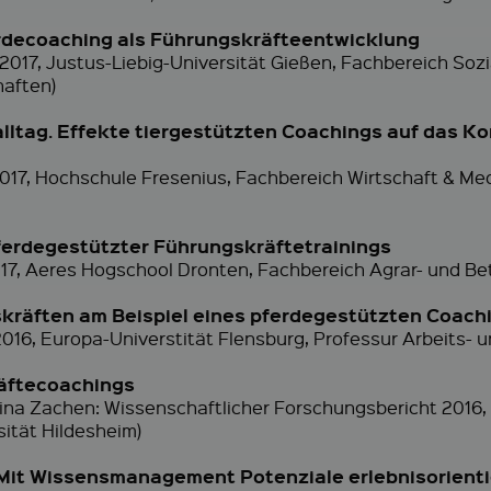
rdecoaching als Führungskräfteentwicklung
 2017, Justus-Liebig-Universität Gießen, Fachbereich Soz
haften)
ltag. Effekte tiergestützten Coachings auf das K
2017, Hochschule Fresenius, Fachbereich Wirtschaft & M
pferdegestützter Führungskräftetrainings
17, Aeres Hogschool Dronten, Fachbereich Agrar- und Bet
skräften am Beispiel eines pferdegestützten Coach
16, Europa-Universtität Flensburg, Professur Arbeits- u
äftecoachings
nina Zachen: Wissenschaftlicher Forschungsbericht 2016
ität Hildesheim)
– Mit Wissensmanagement Potenziale erlebnisorient