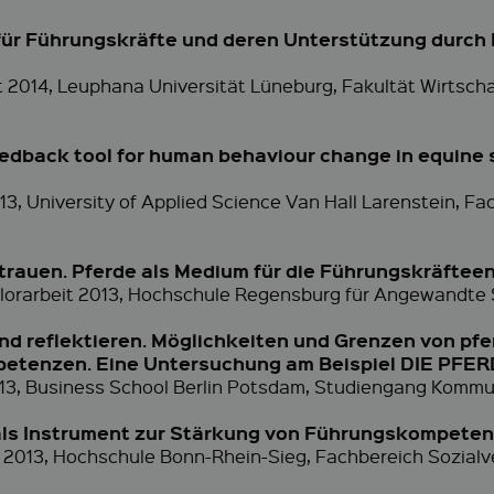
für Führungskräfte und deren Unterstützung durch
t 2014, Leuphana Universität Lüneburg, Fakultät Wirtsch
eedback tool for human behaviour change in equine
13, University of Applied Science Van Hall Larenstein, F
trauen. Pferde als Medium für die Führungskräftee
helorarbeit 2013, Hochschule Regensburg für Angewandte
d reflektieren. Möglichkeiten und Grenzen von pfe
etenzen. Eine Untersuchung am Beispiel DIE PF
2013, Business School Berlin Potsdam, Studiengang Kom
ls Instrument zur Stärkung von Führungskompetenz
t 2013, Hochschule Bonn-Rhein-Sieg, Fachbereich Sozialv