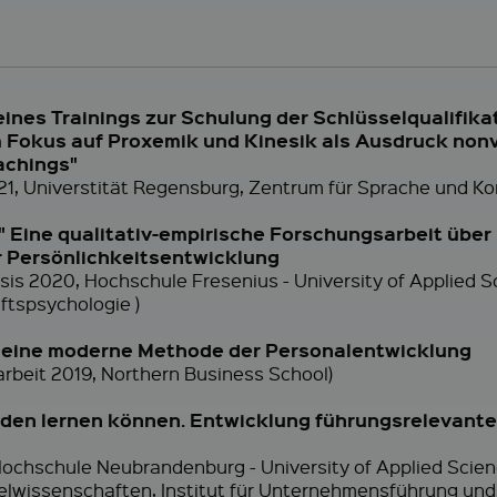
nes Trainings zur Schulung der Schlüsselqualifikat
 Fokus auf Proxemik und Kinesik als Ausdruck no
achings"
21, Universtität Regensburg, Zentrum für Sprache und K
t!" Eine qualitativ-empirische Forschungsarbeit üb
r Persönlichkeitsentwicklung
esis 2020, Hochschule Fresenius - University of Applied 
ftspsychologie )
 eine moderne Methode der Personalentwicklung
arbeit 2019, Northern Business School)
rden lernen können. Entwicklung führungsrelevant
, Hochschule Neubrandenburg - University of Applied Scie
elwissenschaften, Institut für Unternehmensführung un