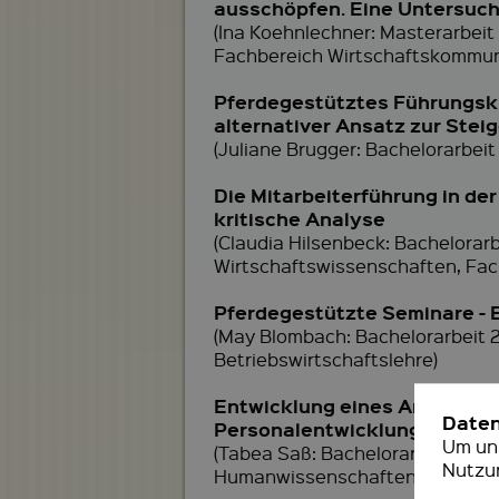
ausschöpfen. Eine Untersuchu
(Ina Koehnlechner: Masterarbeit
Fachbereich Wirtschaftskommun
Pferdegestütztes Führungskrä
alternativer Ansatz zur Stei
(Juliane Brugger: Bachelorarbeit
Die Mitarbeiterführung in de
kritische Analyse
(Claudia Hilsenbeck: Bachelora
Wirtschaftswissenschaften, Fa
Pferdegestützte Seminare - 
(May Blombach: Bachelorarbeit 
Betriebswirtschaftslehre)
Entwicklung eines Anforderun
Date
Personalentwicklung
Um uns
(Tabea Saß: Bachelorarbeit 2015
Nutzu
Humanwissenschaften)