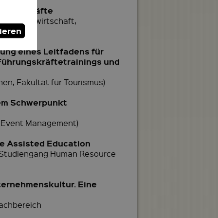
hrungskräfte
 Betriebswirtschaft,
ieren
ung eines Leitfadens für
Führungskräftetrainings und
en, Fakultät für Tourismus)
dem Schwerpunkt
d Event Management)
se Assisted Education
e, Studiengang Human Resource
ternehmenskultur. Eine
achbereich