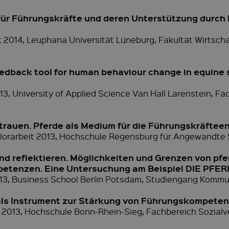
für Führungskräfte und deren Unterstützung durch
t 2014, Leuphana Universität Lüneburg, Fakultät Wirtsch
eedback tool for human behaviour change in equine
13, University of Applied Science Van Hall Larenstein, F
trauen. Pferde als Medium für die Führungskräftee
helorarbeit 2013, Hochschule Regensburg für Angewandte
d reflektieren. Möglichkeiten und Grenzen von pfe
etenzen. Eine Untersuchung am Beispiel DIE PF
2013, Business School Berlin Potsdam, Studiengang Kom
ls Instrument zur Stärkung von Führungskompetenz
t 2013, Hochschule Bonn-Rhein-Sieg, Fachbereich Sozialv