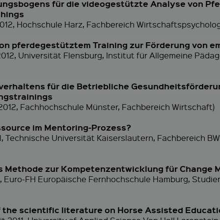
ngsbogens für die videogestützte Analyse von Pfe
chings
 2012, Hochschule Harz, Fachbereich Wirtschaftspsycholog
on pferdegestütztem Training zur Förderung von 
2012, Universität Flensburg, Institut für Allgemeine Päd
erhaltens für die Betriebliche Gesundheitsförderu
ngstrainings
2012, Fachhochschule Münster, Fachbereich Wirtschaft)
essource im Mentoring-Prozess?
11, Technische Universität Kaiserslautern, Fachbereich 
als Methode zur Kompetenzentwicklung für Change 
011, Euro-FH Europäische Fernhochschule Hamburg, Studi
he scientific literature on Horse Assisted Educat