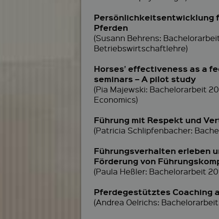
Persönlichkeitsentwicklung 
Pferden
(Susann Behrens: Bachelorarbei
Betriebswirtschaftlehre)
Horses’ effectiveness as a f
seminars – A pilot study
(Pia Majewski: Bachelorarbeit 20
Economics)
Führung mit Respekt und Ver
(Patricia Schlipfenbacher: Bac
Führungsverhalten erleben un
Förderung von Führungskomp
(Paula Heßler: Bachelorarbeit 
Pferdegestütztes Coaching a
(Andrea Oelrichs: Bachelorarbei