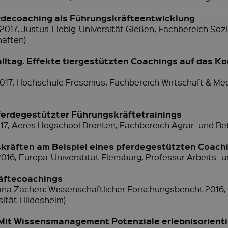
rdecoaching als Führungskräfteentwicklung
 2017, Justus-Liebig-Universität Gießen, Fachbereich Soz
haften)
ltag. Effekte tiergestützten Coachings auf das K
2017, Hochschule Fresenius, Fachbereich Wirtschaft & M
pferdegestützter Führungskräftetrainings
17, Aeres Hogschool Dronten, Fachbereich Agrar- und Bet
skräften am Beispiel eines pferdegestützten Coach
16, Europa-Universtität Flensburg, Professur Arbeits- u
äftecoachings
nina Zachen: Wissenschaftlicher Forschungsbericht 2016
ität Hildesheim)
– Mit Wissensmanagement Potenziale erlebnisorient