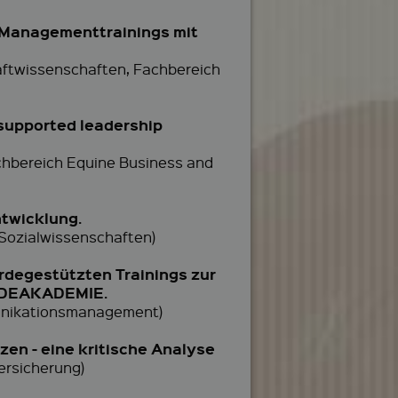
 Managementtrainings mit
aftwissenschaften, Fachbereich
 supported leadership
achbereich Equine Business and
ntwicklung.
 Sozialwissenschaften)
rdegestützten Trainings zur
ERDEAKADEMIE.
munikationsmanagement)
en - eine kritische Analyse
ersicherung)