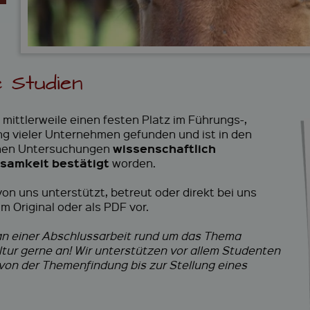
-
e
o
a
&
&
a
d
W
F
c
e
e
i
h
m
i
r
i
i
t
m
n
e
 Studien
e
e
g
r
n
b
e
i
v
mittlerweile einen festen Platz im Führungs-,
l
e
ng vieler Unternehmen gefunden und ist in den
d
n
wissenschaftlich
chen Untersuchungen
u
t
ksamkeit bestätigt
worden.
n
s
g
on uns unterstützt, betreut oder direkt bei uns
m Original oder als PDF vor.
 an einer Abschlussarbeit rund um das Thema
ur gerne an! Wir unterstützen vor allem Studenten
von der Themenfindung bis zur Stellung eines