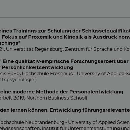
nes Trainings zur Schulung der Schlüsselqualifikat
 Fokus auf Proxemik und Kinesik als Ausdruck no
achings"
21, Universtität Regensburg, Zentrum für Sprache und K
t!" Eine qualitativ-empirische Forschungsarbeit üb
r Persönlichkeitsentwicklung
esis 2020, Hochschule Fresenius - University of Applied 
ftspsychologie )
 eine moderne Methode der Personalentwicklung
arbeit 2019, Northern Business School)
rden lernen können. Entwicklung führungsrelevant
, Hochschule Neubrandenburg - University of Applied Scie
elwissenschaften, Institut für Unternehmensführung un