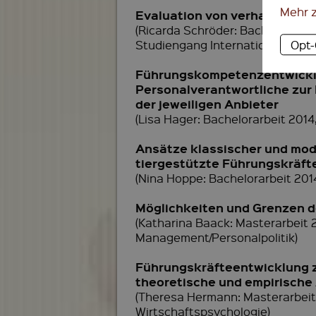
Mehr 
Evaluation von verhaltensor
(Ricarda Schröder: Bachelorarbe
Opt
Studiengang Internationales P
Führungskompetenzentwicklun
Personalverantwortliche zur
der jeweiligen Anbieter
(Lisa Hager: Bachelorarbeit 201
Ansätze klassischer und mo
tiergestützte Führungskräft
(Nina Hoppe: Bachelorarbeit 2
Möglichkeiten und Grenzen de
(Katharina Baack: Masterarbeit
Management/Personalpolitik)
Führungskräfteentwicklung z
theoretische und empirische
(Theresa Hermann: Masterarbei
Wirtschaftspsychologie)