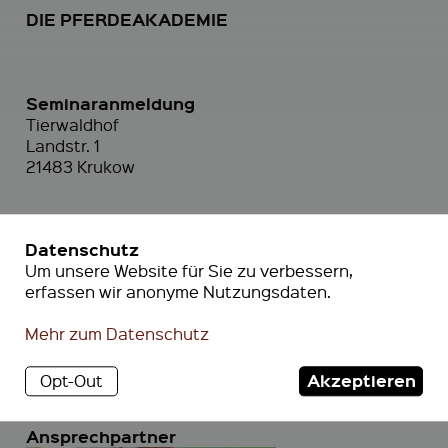
DIE PFERDEAKADEMIE
Seminaranmeldung
Tierwaldhof
Landstr. 1
21483 Krukow
Seminar anmelden
Datenschutz
Telefon
Um unsere Website für Sie zu verbessern,
0173 / 754 61 16 (Mobil & WhatsApp)
erfassen wir anonyme Nutzungsdaten.
E-Mail
Kontakt@die-pferdeakademie.de
Mehr zum Datenschutz
Online-Anfrageformular
Akzeptieren
Opt-Out
Zum Anfrageformular
Ansprechpartner