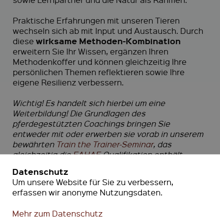
Praktische Erfahrungen mit unseren Tieren
wechseln sich ab mit Input und Austausch. Durch
wirksame Methoden-Kombination
diese
erweitern Sie Ihr Wissen, ergänzen Ihren
Methodenkoffer und können gleichzeitig Ihre
persönlichen Themen reflektieren sowie Ihre
eigene Resilienz verbessern.
Wichtig! Es handelt sich hierbei um eine
Weiterbildung! Die Grundlagen des
pferdegestützten Coachings bringen Sie
entweder mit oder erwerben sie vorab in unserem
bewährten
Train the Trainer-Seminar
, das
gleichzeitig die
EAHAE
-Qualifikation enthält.
Datenschutz
Um unsere Website für Sie zu verbessern,
erfassen wir anonyme Nutzungsdaten.
Mehr zum Datenschutz