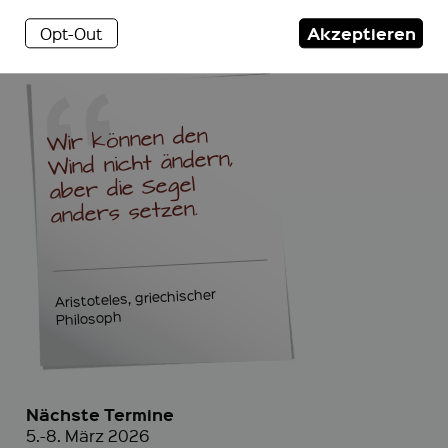
Akzeptieren
Opt-Out
Wir können den
Wind nicht ändern,
aber die Segel
anders setzen.
Aristoteles, griechischer
Philosoph
Nächste Termine
5.-8. März 2026