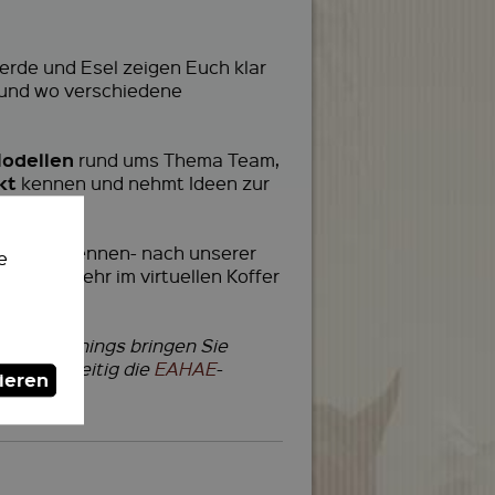
erde und Esel zeigen Euch klar
 und wo verschiedene
Modellen
rund ums Thema Team,
kt
kennen und nehmt Ideen zur
ersicht
kennen- nach unserer
e
ethode mehr im virtuellen Koffer
zten Coachings bringen Sie
as gleichzeitig die
EAHAE
-
ieren