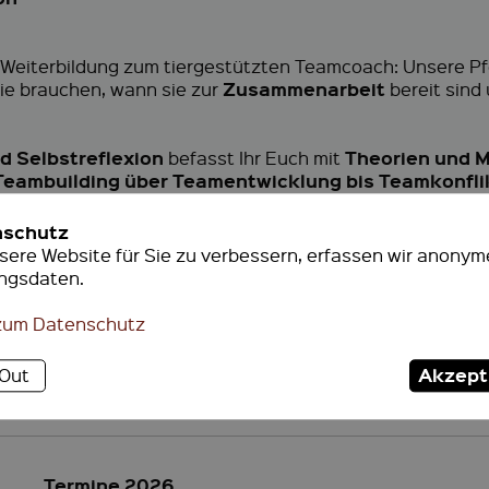
 Weiterbildung zum tiergestützten Teamcoach: Unsere Pf
Zusammenarbeit
ie brauchen, wann sie zur
bereit sind
d Selbstreflexion
Theorien und 
befasst Ihr Euch mit
Teambuilding über Teamentwicklung bis Teamkonfli
nschutz
aus Teilnehmer- und Anbiet
coaching also gleichzeitig
ere Website für Sie zu verbessern, erfassen wir anonym
anach wirklich einsatzfähig zu sein und nicht nur eine M
ngsdaten.
zum Datenschutz
i um eine Weiterbildung! Die Grundlagen des pferdegestüt
 vorab in unserem bewährten
Train the Trainer-Seminar
, d
Akzept
-Out
Termine 2026