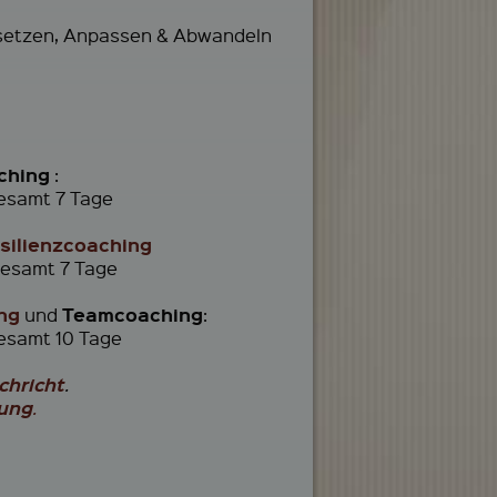
setzen, Anpassen & Abwandeln
ching
:
gesamt 7 Tage
esilienzcoaching
gesamt 7 Tage
ng
Teamcoaching
und
:
gesamt 10 Tage
chricht
.
ung
.