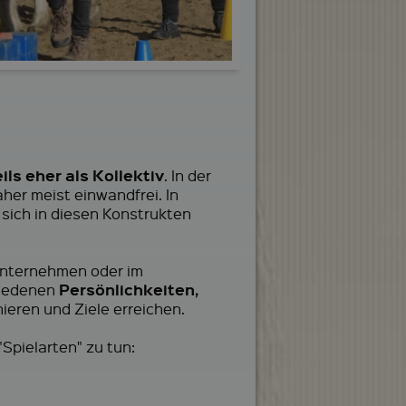
eils eher als Kollektiv
. In der
her meist einwandfrei. In
sich in diesen Konstrukten
nunternehmen oder im
Persönlichkeiten,
hiedenen
eren und Ziele erreichen.
pielarten" zu tun: