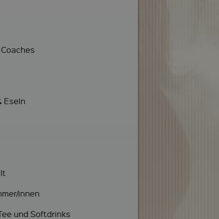
d Coaches
 Eseln
lt
hmer/innen
Tee und Softdrinks