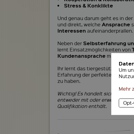
•
Stress & Konklikte
Und genau darum geht es in der
Ansprache
und direkt, welche
s
Interessen
aufeinanderprallen.
Selbsterfahrung un
Neben der
lernt Einsatzmöglichkeiten von
Kundenansprache
mit.
Date
Ihr lernt das tiergestützte Team
Um uns
Erfahrung der perfekte Weg, um d
Nutzu
zu haben.
Mehr 
Wichtig! Es handelt sich hierbe
entweder mit oder erwerben sie
Opt
Qualifikation enthält.