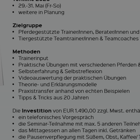
•
29.-31. Mai (Fr-So)
•
weitere in Planung
Zielgruppe
•
Pferdegestützte Trainer/innen, Berater/innen un
•
Tiergestützte Teamtrainer/innen & Teamcoaches
Methoden
•
Trainerinput
•
Praktische Übungen mit verschiedenen Pferden &
•
Selbsterfahrung & Selbstreflexion
•
Videoauswertung der praktischen Übungen
•
Theorie- und Erklärungsmodelle
•
Praxistransfer anhand von echten Beispielen
•
Tipps & Tricks aus 20 Jahren
Investition
Die
von EUR 1.490,00 zzgl. Mwst. enthä
•
ein telefonisches Vorgespräch
•
die Seminar-Teilnahme mit max. 5 anderen Teilne
•
das Mittagessen an allen Tagen inkl. Getränken
•
die Pausenverpflegung mit Süßem, Obst, Kaffee/ 