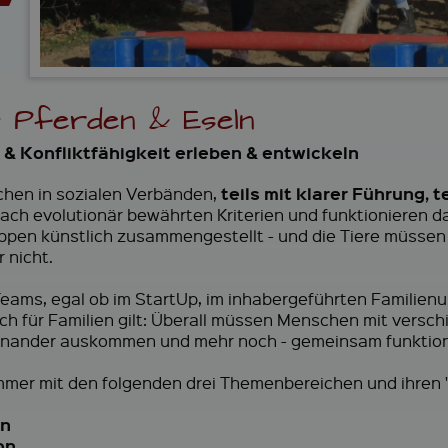
-
e
o
a
&
&
a
d
W
F
c
e
e
i
h
m
i
r
i
i
t
m
n
e
 Pferden & Eseln
e
e
g
r
n
b
e
& Konfliktfähigkeit erleben & entwickeln
i
v
l
e
teils mit klarer Führung, t
chen in sozialen Verbänden,
d
n
ach evolutionär bewährten Kriterien und funktionieren da
u
t
pen künstlich zusammengestellt - und die Tiere müssen 
n
s
g
 nicht.
 Teams, egal ob im StartUp, im inhabergeführten Familie
ch für Familien gilt: Überall müssen Menschen mit versc
nander auskommen und mehr noch - gemeinsam funktioni
mer mit den folgenden drei Themenbereichen und ihren "S
en
on