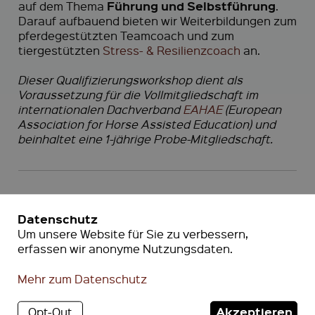
Führung und Selbstführung
auf dem Thema
.
Darauf aufbauend bieten wir Weiterbildungen zum
pferdegestützten Teamcoach und zum
tiergestützten
Stress- & Resilienzcoach
an.
Dieser Qualifizierungsworkshop dient als
Voraussetzung für die Vollmitgliedschaft im
internationalen Dachverband
EAHAE
(European
Association for Horse Assisted Education) und
beinhaltet eine 1-jährige Probe-Mitgliedschaft.
Datenschutz
Um unsere Website für Sie zu verbessern,
erfassen wir anonyme Nutzungsdaten.
Mehr zum Datenschutz
Akzeptieren
Opt-Out