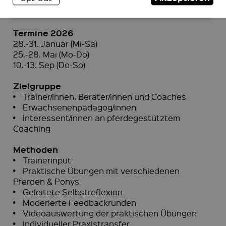
Termine 2026
28.-31. Januar (Mi-Sa)
25.-28. Mai (Mo-Do)
10.-13. Sep (Do-So)
Zielgruppe
•
Trainer/innen, Berater/innen und Coaches
•
Erwachsenenpädagog/innen
•
Interessent/innen an pferdegestütztem
Coaching
Methoden
•
Trainerinput
•
Praktische Übungen mit verschiedenen
Pferden & Ponys
•
Geleitete Selbstreflexion
•
Moderierte Feedbackrunden
•
Videoauswertung der praktischen Übungen
•
Individueller Praxistransfer