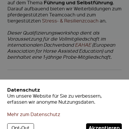
Führung und Selbstführung
auf dem Thema
.
Darauf aufbauend bieten wir Weiterbildungen zum
pferdegestützten Teamcoach und zum
tiergestützten
Stress- & Resilienzcoach
an.
Dieser Qualifizierungsworkshop dient als
Voraussetzung für die Vollmitgliedschaft im
internationalen Dachverband
EAHAE
(European
Association for Horse Assisted Education) und
beinhaltet eine 1-jährige Probe-Mitgliedschaft.
Datenschutz
Um unsere Website für Sie zu verbessern,
erfassen wir anonyme Nutzungsdaten.
Mehr zum Datenschutz
Akzeptieren
Opt-Out