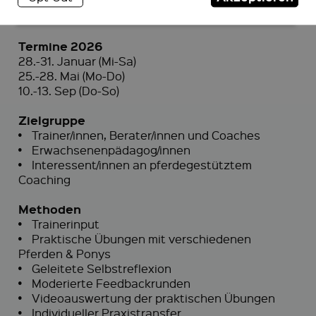
Termine 2026
28.-31. Januar (Mi-Sa)
25.-28. Mai (Mo-Do)
10.-13. Sep (Do-So)
Zielgruppe
•
Trainer/innen, Berater/innen und Coaches
•
Erwachsenenpädagog/innen
•
Interessent/innen an pferdegestütztem
Coaching
Methoden
•
Trainerinput
•
Praktische Übungen mit verschiedenen
Pferden & Ponys
•
Geleitete Selbstreflexion
•
Moderierte Feedbackrunden
•
Videoauswertung der praktischen Übungen
•
Individueller Praxistransfer